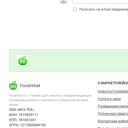
Получать на e‑mail уведомл
Дополнительная информация
Cсылки на полезные проекты
Foodretail.ru
— продукты
питания
Важные разделы и контакты
Навигация п
О МАРКЕТПЛЕЙС
Новости Foodretail
Foodretail.ru – Сервис для закупок и продаж
продукции
Услуги и цены
агропромышленного комплекса и продуктов питания
оптом.
Размещение рекл
ООО «М16.ТЕХ»
Публичная оферт
ИНН: 7810920111
КПП: 781001001
Контактная инфо
ОГРН: 1217800084105