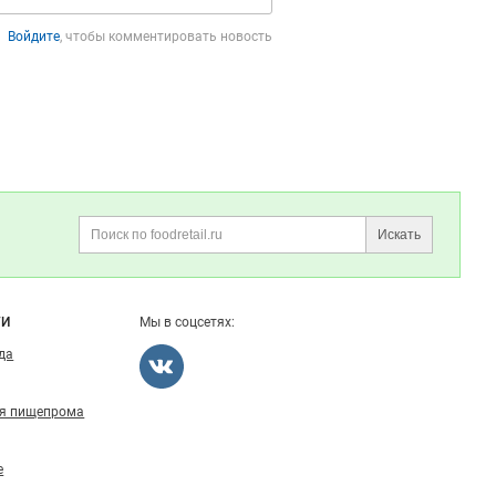
Войдите
, чтобы комментировать новость
Искать
Поиск
ГИ
Мы в соцсетях:
ода
ля пищепрома
е