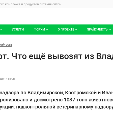
u
го комплекса и продуктов питания
оптом.
УСЛУГИ
ФОРУМ
О ПРОЕКТЕ
ПРАЙС-ЛИСТЫ
ге компаний
Все темы
Блог
Мои прайс-ли
возят из Владимирской област
 область
компаний
Избранные
Услуги проекта
рт. Что ещё вывозят из Вл
 размещение
С моим участием
О проекте
Контакты
Публичная оферта
адзора по Владимирской, Костромской и Иван
Реклама на сайте
тролировано и досмотрено 1037 тонн животнов
дукции, подконтрольной ветеринарному надзору