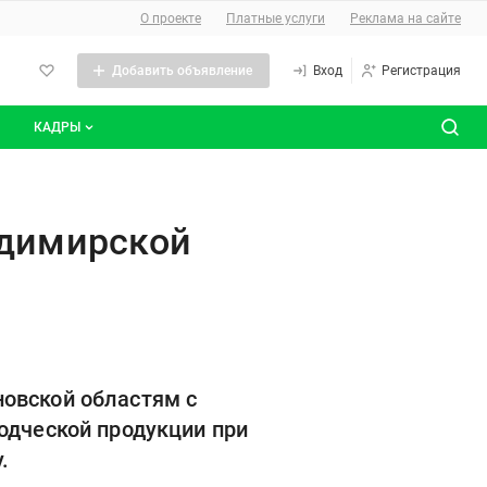
О сайте
О проекте
Платные услуги
Реклама на сайте
Добавить объявление
Вход
Регистрация
КАДРЫ
сты
Все вакансии
и?
Все резюме
адимирской
овской областям с
одческой продукции при
.