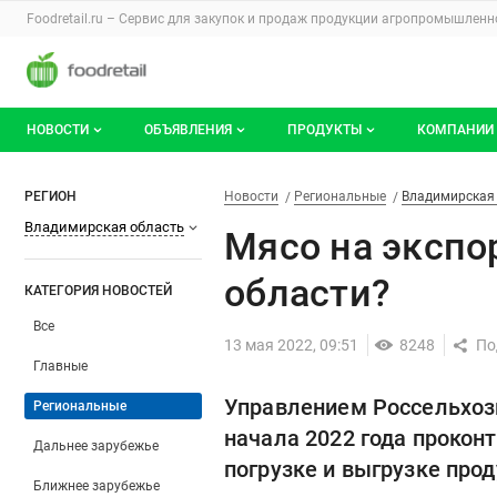
Раздел навигации по сайту foodretail.r
Foodretail.ru – Сервис для закупок и продаж
продукции агропромышленно
Авторизация и меню пользователя
Навигация по разделам сайта foodretail.ru
НОВОСТИ
ОБЪЯВЛЕНИЯ
ПРОДУКТЫ
КОМПАНИИ
Новости рынка
Все объявления
О каталоге брендов
О катало
Мясо на экспорт. Что ещё вы
Фильтры
Новости
Разделы
РЕГИОН
Новости
Региональные
Владимирская
Владимирская область
Документы
Мои объявления
Продукты питания
Каталог 
Мясо на экспо
Мои продукты и напитки
Премиум
области?
КАТЕГОРИЯ НОВОСТЕЙ
Все
13 мая 2022, 09:51
8248
Главные
Управлением Россельхозн
Региональные
начала 2022 года прокон
Дальнее зарубежье
погрузке и выгрузке про
Ближнее зарубежье