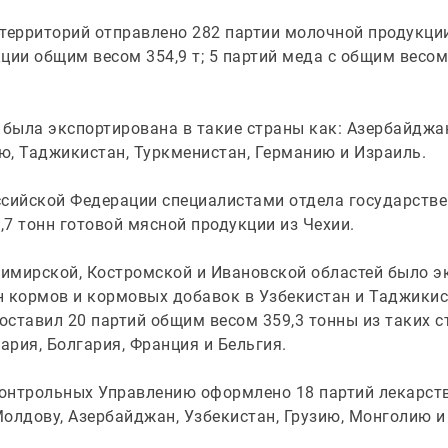
территорий отправлено 282 партии молочной продукции 
ции общим весом 354,9 т; 5 партий меда с общим весом 
ыла экспортирована в такие страны как: Азербайджан,
ю, Таджикистан, Туркменистан, Германию и Израиль.
ссийской Федерации специалистами отдела государстве
7 тонн готовой мясной продукции из Чехии.
димирской, Костромской и Ивановской областей было э
 кормов и кормовых добавок в Узбекистан и Таджикист
ставил 20 партий общим весом 359,3 тонны из таких ст
рия, Болгария, Франция и Бельгия.
дконтрольных Управлению оформлено 18 партий лекарс
 Молдову, Азербайджан, Узбекистан, Грузию, Монголию 