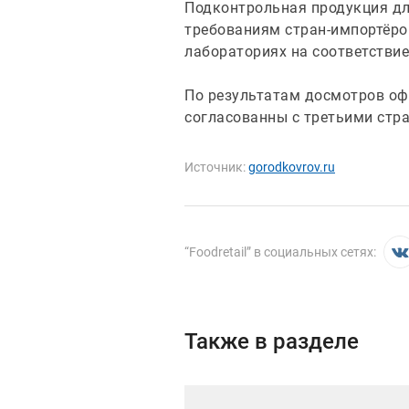
Подконтрольная продукция дл
требованиям стран-импортёро
лабораториях на соответстви
По результатам досмотров о
согласованны с третьими стр
Источник:
gorodkovrov.ru
“
Foodretail
” в социальных сетях:
Также в разделе
Иллюстрация новости