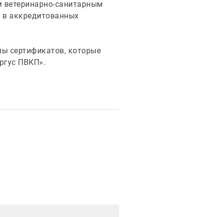
м ветеринарно-санитарным
я в аккредитованных
ы сертификатов, которые
ргус ПВКП».
рация новости
Иллюстрация новости