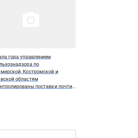
ала года управлением
«Аби» открыла произ
льхознадзора по
замороженной выпечк
мирской, Костромской и
Владимирской облас
вской областям
нтролированы поставки почти
яч тонн животноводческой
кции