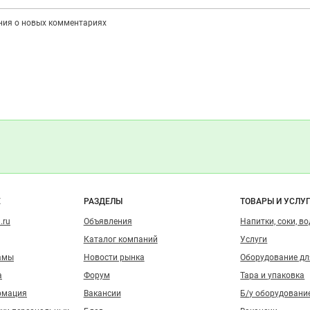
ения о новых комментариях
о сайту
Е
РАЗДЕЛЫ
ТОВАРЫ И УСЛУ
.ru
Объявления
Напитки, соки, в
Каталог компаний
Услуги
амы
Новости рынка
Оборудование д
а
Форум
Тара и упаковка
рмация
Вакансии
Б/у оборудовани