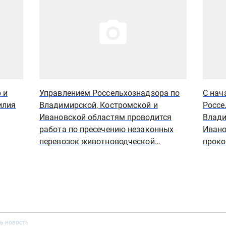
 и
Управлением Россельхознадзора по
С нач
илия
Владимирской, Костромской и
Россе
Ивановской областям проводится
Влади
работа по пресечению незаконных
Ивано
перевозок животноводческой
проко
продукции и живых животных
2 тыс
проду